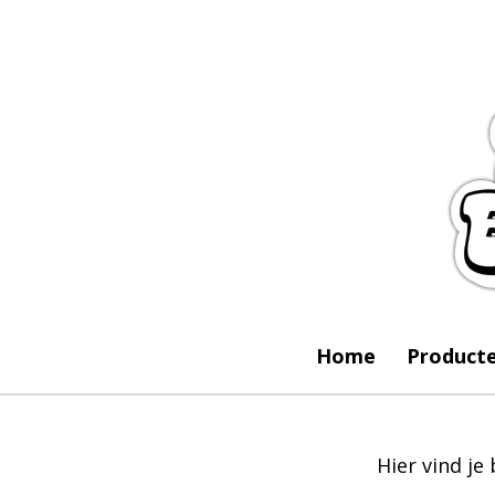
Ga
direct
naar
de
hoofdinhoud
Home
Product
Hier vind je