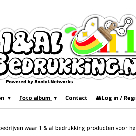
en
Foto album
Contact
👥Log in / Reg
 bedrijven waar 1 & al bedrukking producten voor h