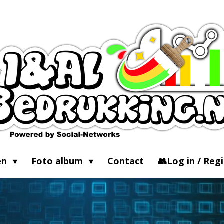
en
Foto album
Contact
👥Log in / Reg