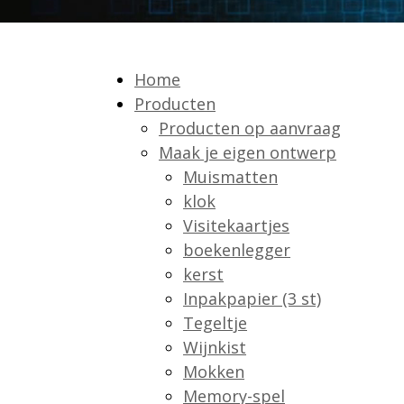
Home
Producten
Producten op aanvraag
Maak je eigen ontwerp
Muismatten
klok
Visitekaartjes
boekenlegger
kerst
Inpakpapier (3 st)
Tegeltje
Wijnkist
Mokken
Memory-spel